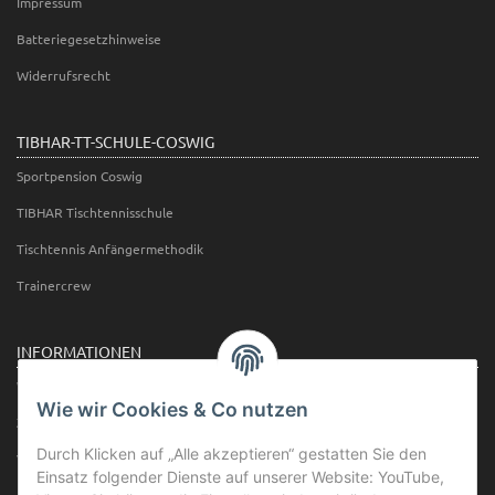
Impressum
Batteriegesetzhinweise
Widerrufsrecht
TIBHAR-TT-SCHULE-COSWIG
Sportpension Coswig
TIBHAR Tischtennisschule
Tischtennis Anfängermethodik
Trainercrew
INFORMATIONEN
Wir über uns
Wie wir Cookies & Co nutzen
Zahlungsmöglichkeiten
Durch Klicken auf „Alle akzeptieren“ gestatten Sie den
Versandinformationen
Einsatz folgender Dienste auf unserer Website: YouTube,