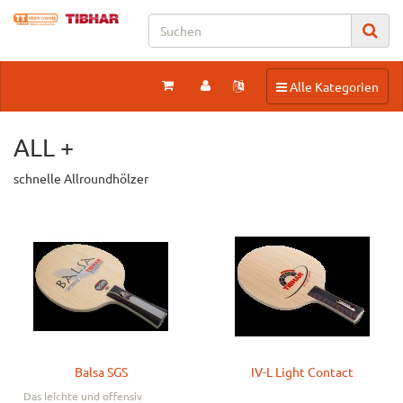
Toggle navigation
Alle Kategorien
ALL +
schnelle Allroundhölzer
Balsa SGS
IV-L Light Contact
Das leichte und offensiv