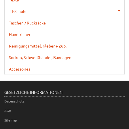
TT-Schuhe
Taschen / Rucksäcke
Handtücher
Reinigungsmittel, Kleber + Zub.
Socken, Schweißbänder, Bandagen
Accessoires
GESETZLICHE INFORMATIONEN
Datenschutz
AGB
Sitemap