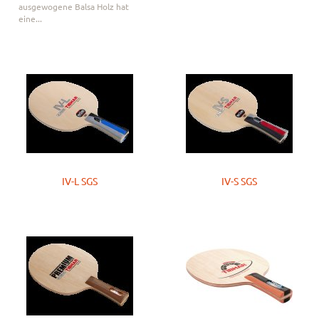
ausgewogene Balsa Holz hat
eine...
IV-L SGS
IV-S SGS