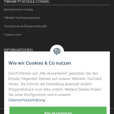
TIBHAR-TT-SCHULE-COSWIG
Sportpension Coswig
TIBHAR Tischtennisschule
Tischtennis Anfängermethodik
Trainercrew
INFORMATIONEN
Wir über uns
Wie wir Cookies & Co nutzen
Zahlungsmöglichkeiten
Durch Klicken auf „Alle akzeptieren“ gestatten Sie den
Versandinformationen
Einsatz folgender Dienste auf unserer Website: YouTube,
Newsletter
Vimeo. Sie können die Einstellung jederzeit ändern
(Fingerabdruck-Icon links unten). Weitere Details finden
Öffnungszeiten
Sie unter
Konfigurieren
und in unserer
Datenschutzerklärung
.
Alle akzeptieren