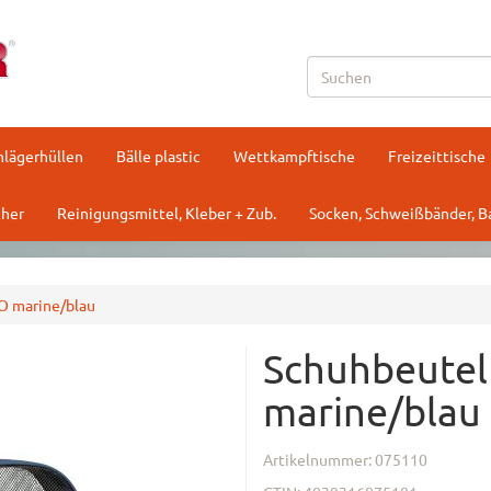
hlägerhüllen
Bälle plastic
Wettkampftische
Freizeittische
her
Reinigungsmittel, Kleber + Zub.
Socken, Schweißbänder, 
O marine/blau
Schuhbeute
marine/blau
Artikelnummer:
075110