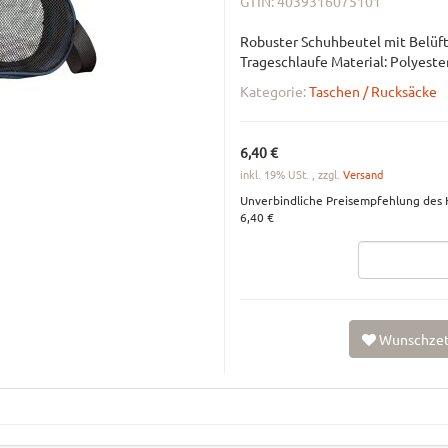
GTIN:
4039316075101
Robuster Schuhbeutel mit Belüf
Trageschlaufe Material: Polyeste
Kategorie:
Taschen / Rucksäcke
6,40 €
inkl. 19% USt. , zzgl.
Versand
Unverbindliche Preisempfehlung des H
6,40 €
Wunschzet