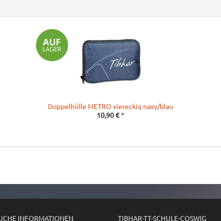
Doppelhülle METRO viereckig navy/blau
10,90 €
*
LICHE INFORMATIONEN
TIBHAR-TT-SCHULE-COSWIG