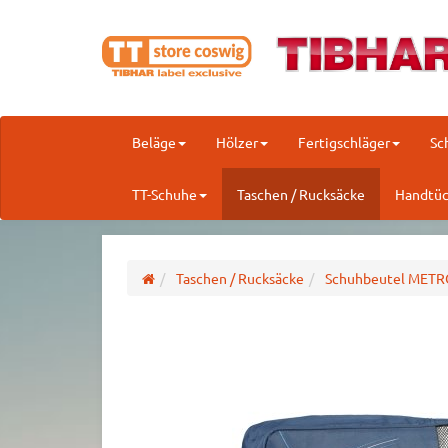
Beläge
Hölzer
Fertigschläger
Sc
TT-Schuhe
Taschen / Rucksäcke
Handtüc
Taschen / Rucksäcke
Schuhbeutel METR