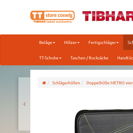
Beläge
Hölzer
Fertigschläger
Sc
TT-Schuhe
Taschen / Rucksäcke
Handtüc
Schlägerhüllen
Doppelhülle METRO vier