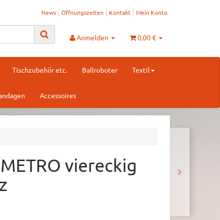
News
Öffnungszeiten
Kontakt
Mein Konto
Anmelden
0,00 €
Tischzubehör etc.
Ballroboter
Textil
Bandagen
Accessoires
 METRO viereckig
z