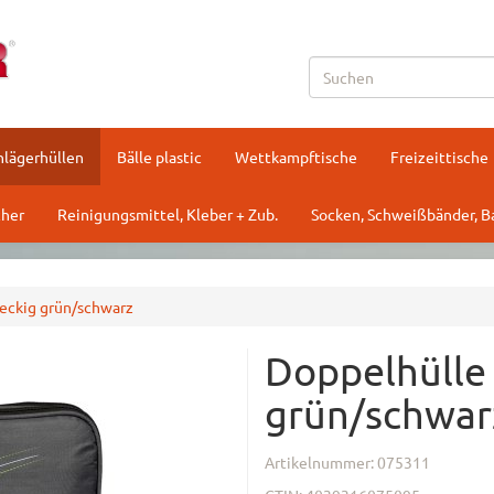
hlägerhüllen
Bälle plastic
Wettkampftische
Freizeittische
her
Reinigungsmittel, Kleber + Zub.
Socken, Schweißbänder, 
eckig grün/schwarz
Doppelhülle
grün/schwar
Artikelnummer:
075311