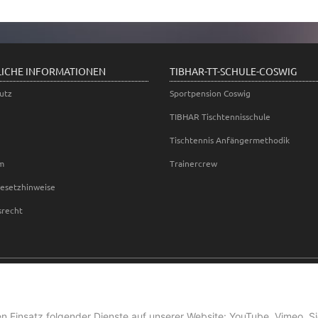
LICHE INFORMATIONEN
TIBHAR-TT-SCHULE-COSWIG
utz
Sportpension Coswig
TIBHAR Tischtennisschule
Tischtennis Anfängermethodik
m
Trainercrew
gesetzhinweise
srecht
en Einsatz folgender Dienste auf unserer Website: YouTube, Vimeo. S