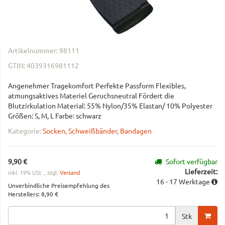
Artikelnummer:
98111
GTIN:
4039316981112
Angenehmer Tragekomfort Perfekte Passform Flexibles,
atmungsaktives Materiel Geruchsneutral Fördert die
Blutzirkulation Material: 55% Nylon/35% Elastan/ 10% Polyester
Größen: S, M, L Farbe: schwarz
Kategorie:
Socken, Schweißbänder, Bandagen
9,90 €
Sofort verfügbar
Lieferzeit:
inkl. 19% USt. , zzgl.
Versand
16 - 17 Werktage
Unverbindliche Preisempfehlung des
Herstellers
:
8,90 €
Stk