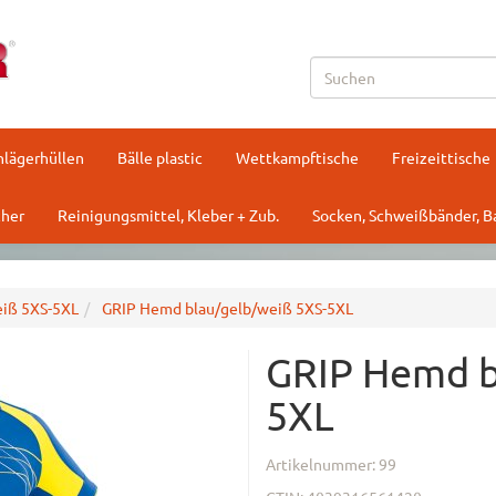
hlägerhüllen
Bälle plastic
Wettkampftische
Freizeittische
her
Reinigungsmittel, Kleber + Zub.
Socken, Schweißbänder, 
eiß 5XS-5XL
GRIP Hemd blau/gelb/weiß 5XS-5XL
GRIP Hemd b
5XL
Artikelnummer:
99