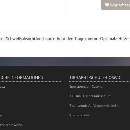
Wunschzet
tes Schweißabsorbtionsband erhöht den Tragekomfort Optimale Hitze-
LICHE INFORMATIONEN
TIBHAR-TT-SCHULE-COSWIG
utz
Sportpension Coswig
TIBHAR Tischtennisschule
Tischtennis Anfängermethodik
m
Trainercrew
gesetzhinweise