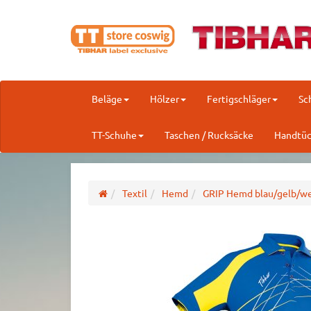
Beläge
Hölzer
Fertigschläger
Sc
TT-Schuhe
Taschen / Rucksäcke
Handtüc
Textil
Hemd
GRIP Hemd blau/gelb/w