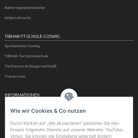
Batteriegesetzhinweise
Widerrufsrecht
TIBHAR-TT-SCHULE-COSWIG
Sportpension Coswig
TIBHAR Tischtennisschule
Tischtennis Anfängermethodik
Trainercrew
INFORMATIONEN
Wir über uns
Wie wir Cookies & Co nutzen
Zahlungsmöglichkeiten
Durch Klicken auf „Alle akzeptieren“ gestatten Sie den
Versandinformationen
Einsatz folgender Dienste auf unserer Website: YouTube,
Newsletter
Vimeo. Sie können die Einstellung jederzeit ändern