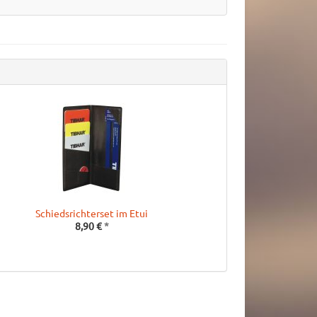
Schiedsrichterset im Etui
8,90 €
*