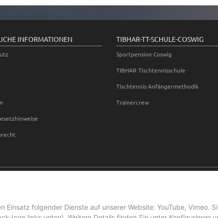
LICHE INFORMATIONEN
TIBHAR-TT-SCHULE-COSWIG
utz
Sportpension Coswig
TIBHAR Tischtennisschule
Tischtennis Anfängermethodik
m
Trainercrew
gesetzhinweise
srecht
en Einsatz folgender Dienste auf unserer Website: YouTube, Vimeo. S
ck-Icon links unten). Weitere Details finden Sie unter
Konfigurieren
un
*
Alle Preise inkl. gesetzlicher USt., zzgl.
Versand