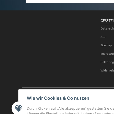
GESETZ
Datensch
AGB
Sitemap
Impressu
Batterie
Widerruf
Wie wir Cookies & Co nutzen
Durch Klicken auf „Alle akzeptieren“ gestatten Sie d
können die Einstellung jederzeit ändern (Fingerabdru