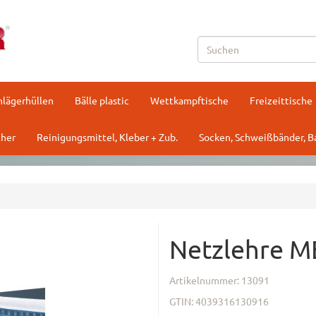
hlägerhüllen
Bälle plastic
Wettkampftische
Freizeittische
her
Reinigungsmittel, Kleber + Zub.
Socken, Schweißbänder, 
Netzlehre M
Artikelnummer:
13091
GTIN:
4039316130916