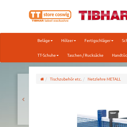
Beläge
Hölzer
Fertigschläger
Sc
TT-Schuhe
Taschen / Rucksäcke
Handtüc
Tischzubehör etc.
Netzlehre METALL