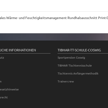
les Wärme- und Feuchtigkeitsmanagement Rundhalsausschnitt Print-De
LICHE INFORMATIONEN
TIBHAR-TT-SCHULE-COSWIG
utz
Sportpension Coswig
TIBHAR Tischtennisschule
Tischtennis Anfängermethodik
m
Trainercrew
gesetzhinweise
srecht