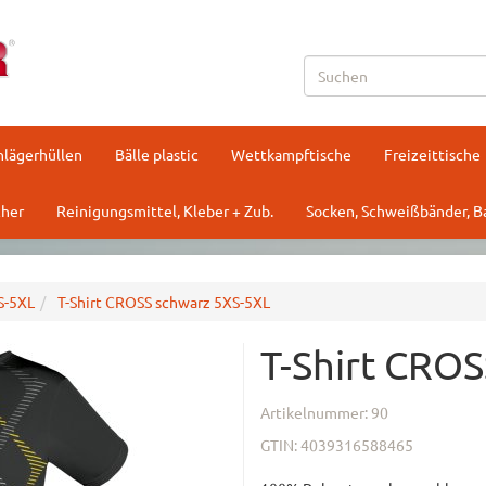
hlägerhüllen
Bälle plastic
Wettkampftische
Freizeittische
her
Reinigungsmittel, Kleber + Zub.
Socken, Schweißbänder, 
S-5XL
T-Shirt CROSS schwarz 5XS-5XL
T-Shirt CRO
Artikelnummer:
90
GTIN:
4039316588465