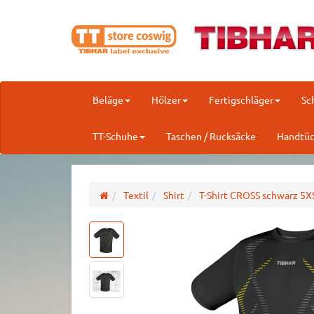
Beläge
Hölzer
Fertigschläger
Sc
TT-Schuhe
Taschen / Rucksäcke
Handtüc
Textil
Shirt
T-Shirt CROSS schwarz 5X