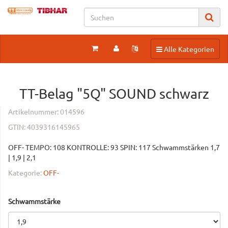
Toggle navigation
Alle Kategorien
TT-Belag "5Q" SOUND schwarz
Artikelnummer:
014596
GTIN:
4039316145965
OFF- TEMPO: 108 KONTROLLE: 93 SPIN: 117 Schwammstärken 1,7
| 1,9 | 2,1
Kategorie:
OFF-
Schwammstärke