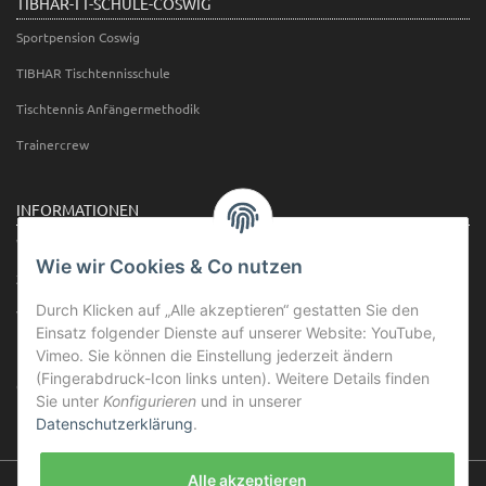
TIBHAR-TT-SCHULE-COSWIG
Sportpension Coswig
TIBHAR Tischtennisschule
Tischtennis Anfängermethodik
Trainercrew
INFORMATIONEN
Wir über uns
Wie wir Cookies & Co nutzen
Zahlungsmöglichkeiten
Durch Klicken auf „Alle akzeptieren“ gestatten Sie den
Versandinformationen
Einsatz folgender Dienste auf unserer Website: YouTube,
Newsletter
Vimeo. Sie können die Einstellung jederzeit ändern
(Fingerabdruck-Icon links unten). Weitere Details finden
Öffnungszeiten
Sie unter
Konfigurieren
und in unserer
Datenschutzerklärung
.
Alle akzeptieren