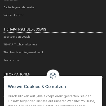
Batteriegesetzhinweise
Widerrufsrecht
TIBHAR-TT-SCHULE-COSWIG
Sportpension Coswig
TIBHAR Tischtennisschule
Tischtennis Anfängermethodik
Trainercrew
INFORMATIONEN
Wir über uns
Wie wir Cookies & Co nutzen
Zahlungsmöglichkeiten
Durch Klicken auf „Alle akzeptieren“ gestatten Sie den
Versandinformationen
Einsatz folgender Dienste auf unserer Website: YouTube,
Newsletter
Vimeo. Sie können die Einstellung jederzeit ändern