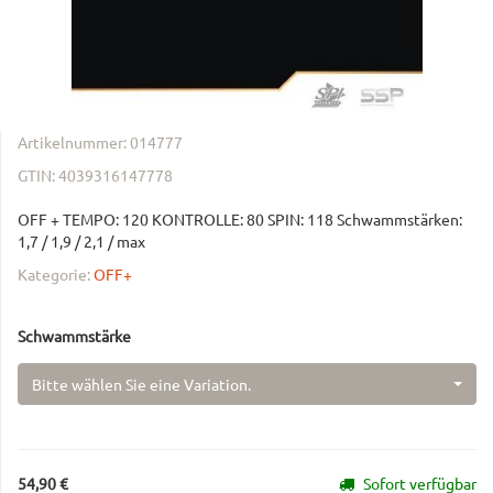
Artikelnummer:
014777
GTIN:
4039316147778
OFF + TEMPO: 120 KONTROLLE: 80 SPIN: 118 Schwammstärken:
1,7 / 1,9 / 2,1 / max
Kategorie:
OFF+
Schwammstärke
Bitte wählen Sie eine Variation.
54,90 €
Sofort verfügbar