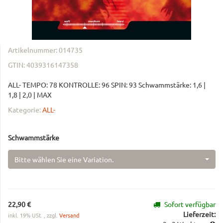
Artikelnummer:
014735
GTIN:
4039316147358
ALL- TEMPO: 78 KONTROLLE: 96 SPIN: 93 Schwammstärke: 1,6 |
1,8 | 2,0 | MAX
Kategorie:
ALL-
Schwammstärke
Bitte wählen Sie eine Variation.
22,90 €
Sofort verfügbar
Lieferzeit:
inkl. 19% USt. , zzgl.
Versand