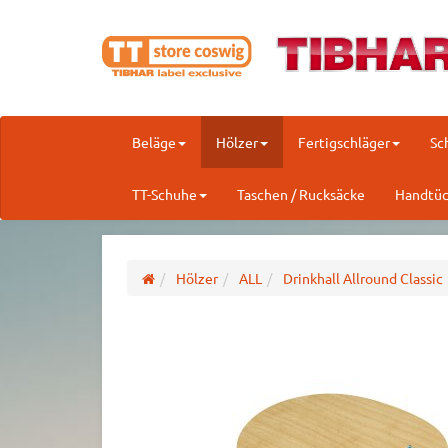
Beläge
Hölzer
Fertigschläger
Sc
TT-Schuhe
Taschen / Rucksäcke
Handtüc
Hölzer
ALL
Drinkhall Allround Classic