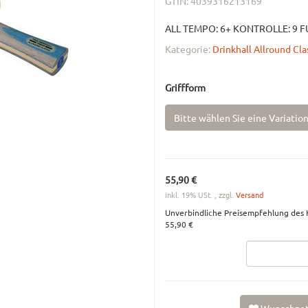
GTIN:
4039316213169
ALL TEMPO: 6+ KONTROLLE: 9 F
Kategorie:
Drinkhall Allround Cla
Griffform
Bitte wählen Sie eine Variation
55,90 €
inkl. 19% USt. , zzgl.
Versand
Unverbindliche Preisempfehlung des H
55,90 €