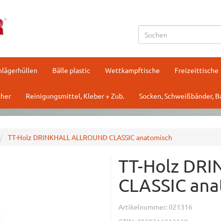
hlägerhüllen
Bälle plastic
Wettkampftische
Freizeittische
her
Reinigungsmittel, Kleber + Zub.
Socken, Schweißbänder, 
TT-Holz DRINKHALL ALLROUND CLASSIC anatomisch
TT-Holz DR
CLASSIC ana
Artikelnummer:
021316