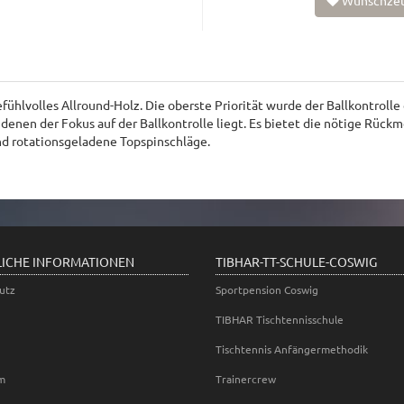
Wunschzet
gefühlvolles Allround-Holz. Die oberste Priorität wurde der Ballkontroll
denen der Fokus auf der Ballkontrolle liegt. Es bietet die nötige Rückm
nd rotationsgeladene Topspinschläge.
LICHE INFORMATIONEN
TIBHAR-TT-SCHULE-COSWIG
utz
Sportpension Coswig
TIBHAR Tischtennisschule
Tischtennis Anfängermethodik
m
Trainercrew