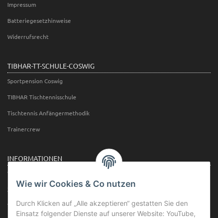
Impressum
Batteriegesetzhinweise
Widerrufsrecht
TIBHAR-TT-SCHULE-COSWIG
Sportpension Coswig
TIBHAR Tischtennisschule
Tischtennis Anfängermethodik
Trainercrew
INFORMATIONEN
Wir über uns
Wie wir Cookies & Co nutzen
Zahlungsmöglichkeiten
Durch Klicken auf „Alle akzeptieren“ gestatten Sie den
Versandinformationen
Einsatz folgender Dienste auf unserer Website: YouTube,