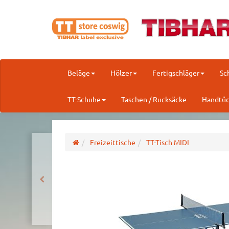
Beläge
Hölzer
Fertigschläger
Sc
TT-Schuhe
Taschen / Rucksäcke
Handtüc
Freizeittische
TT-Tisch MIDI