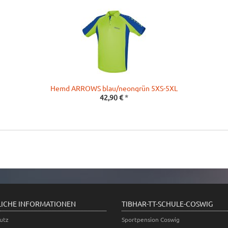
Hemd ARROWS blau/neongrün 5XS-5XL
42,90 €
*
LICHE INFORMATIONEN
TIBHAR-TT-SCHULE-COSWIG
utz
Sportpension Coswig