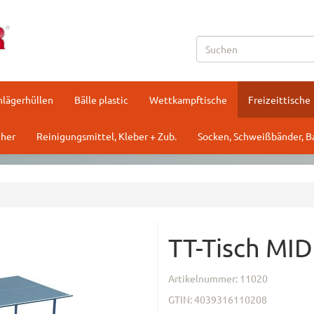
hlägerhüllen
Bälle plastic
Wettkampftische
Freizeittische
her
Reinigungsmittel, Kleber + Zub.
Socken, Schweißbänder, 
TT-Tisch MID
Artikelnummer:
11020
GTIN:
4039316110208