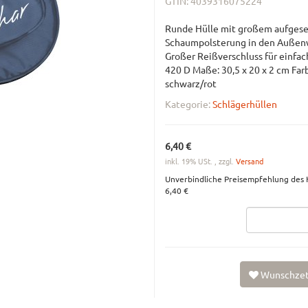
GTIN:
4039316075224
Runde Hülle mit großem aufgeset
Schaumpolsterung in den Außenw
Großer Reißverschluss für einfa
420 D Maße: 30,5 x 20 x 2 cm Far
schwarz/rot
Kategorie:
Schlägerhüllen
6,40 €
inkl. 19% USt. , zzgl.
Versand
Unverbindliche Preisempfehlung des H
6,40 €
Wunschzet