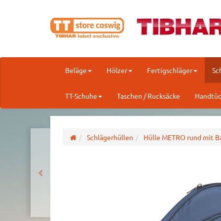
Beläge
Hölzer
Fertigschläger
Sc
TT-Schuhe
Taschen / Rucksäcke
Handtüc
Schlägerhüllen
Hülle METRO rund mit Ba