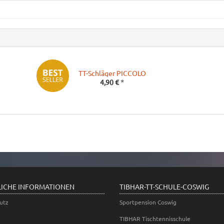
TT-Schläger PICCOLO
4,90 €
*
LICHE INFORMATIONEN
TIBHAR-TT-SCHULE-COSWIG
utz
Sportpension Coswig
TIBHAR Tischtennisschule