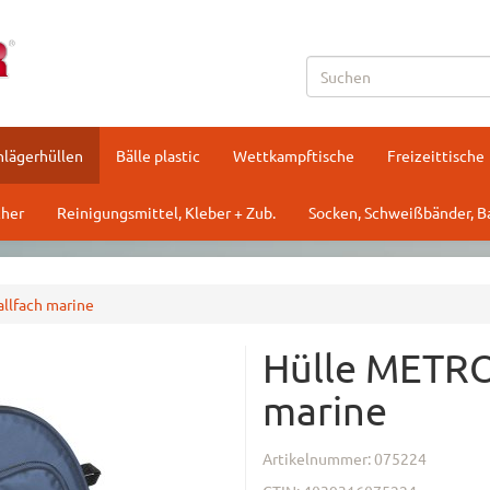
hlägerhüllen
Bälle plastic
Wettkampftische
Freizeittische
her
Reinigungsmittel, Kleber + Zub.
Socken, Schweißbänder, 
llfach marine
Hülle METRO
marine
Artikelnummer:
075224