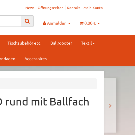
News
Öffnungszeiten
Kontakt
Mein Konto
Anmelden
0,00 €
Tischzubehör etc.
Ballroboter
Textil
Bandagen
Accessoires
 rund mit Ballfach