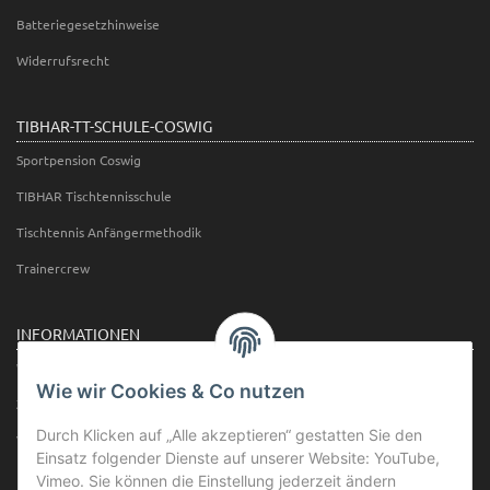
Batteriegesetzhinweise
Widerrufsrecht
TIBHAR-TT-SCHULE-COSWIG
Sportpension Coswig
TIBHAR Tischtennisschule
Tischtennis Anfängermethodik
Trainercrew
INFORMATIONEN
Wir über uns
Wie wir Cookies & Co nutzen
Zahlungsmöglichkeiten
Durch Klicken auf „Alle akzeptieren“ gestatten Sie den
Versandinformationen
Einsatz folgender Dienste auf unserer Website: YouTube,
Newsletter
Vimeo. Sie können die Einstellung jederzeit ändern