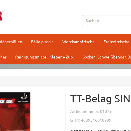
hlägerhüllen
Bälle plastic
Wettkampftische
Freizeittische
her
Reinigungsmittel, Kleber + Zub.
Socken, Schweißbänder, 
TT-Belag SI
Artikelnummer:
01079
GTIN:
4039316010799