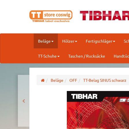
Beläge
Hölzer
Fertigschläger
Sc
TT-Schuhe
Taschen / Rucksäcke
Handtüc
Beläge
OFF
TT-Belag SINUS schwarz