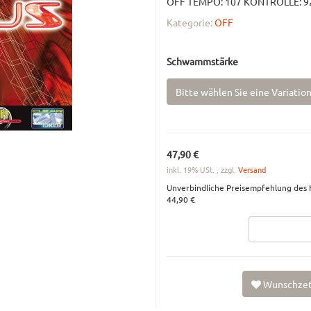
OFF TEMPO: 107 KONTROLLE: 92 
Kategorie:
OFF
Schwammstärke
Bitte wählen Sie eine Variation
47,90 €
inkl. 19% USt. , zzgl.
Versand
Unverbindliche Preisempfehlung des H
44,90 €
Wunschzet