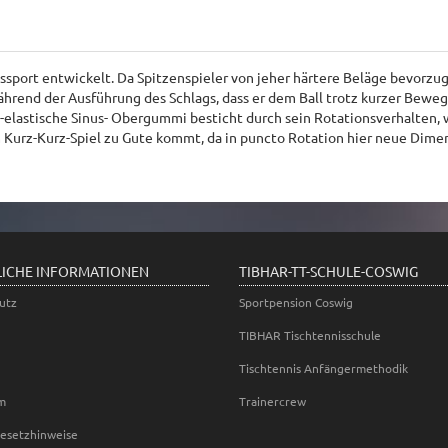
sport entwickelt. Da Spitzenspieler von jeher härtere Beläge bevorzu
ährend der Ausführung des Schlags, dass er dem Ball trotz kurzer Bew
elastische Sinus- Obergummi besticht durch sein Rotationsverhalten, w
 Kurz-Kurz-Spiel zu Gute kommt, da in puncto Rotation hier neue Dime
LICHE INFORMATIONEN
TIBHAR-TT-SCHULE-COSWIG
utz
Sportpension Coswig
TIBHAR Tischtennisschule
Tischtennis Anfängermethodik
m
Trainercrew
gesetzhinweise