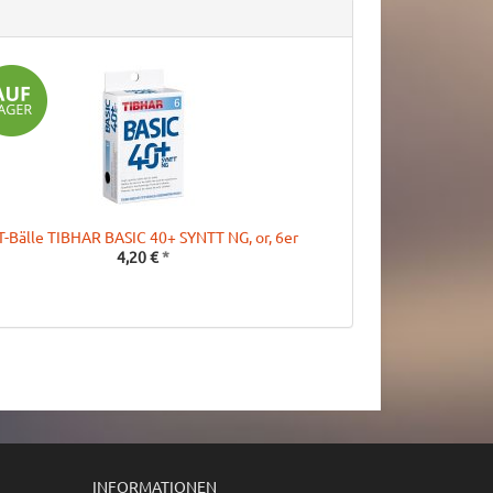
T-Bälle TIBHAR BASIC 40+ SYNTT NG, or, 6er
4,20 €
*
INFORMATIONEN