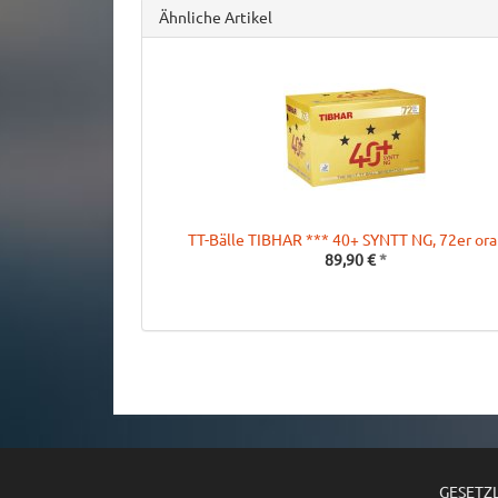
Ähnliche Artikel
TT-Bälle TIBHAR *** 40+ SYNTT NG, 72er or
89,90 €
*
GESETZ