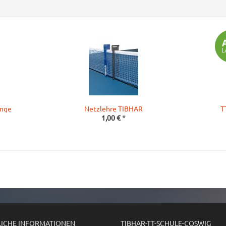
ange
Netzlehre TIBHAR
T
1,00 €
*
LICHE INFORMATIONEN
TIBHAR-TT-SCHULE-COSWIG