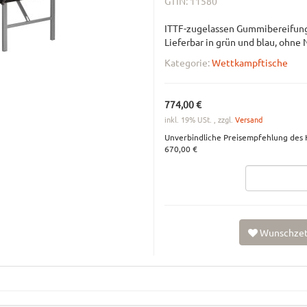
GTIN:
11580
ITTF-zugelassen Gummibereifung 
Lieferbar in grün und blau, ohne 
Kategorie:
Wettkampftische
774,00 €
inkl. 19% USt. , zzgl.
Versand
Unverbindliche Preisempfehlung des H
670,00 €
Wunschzet