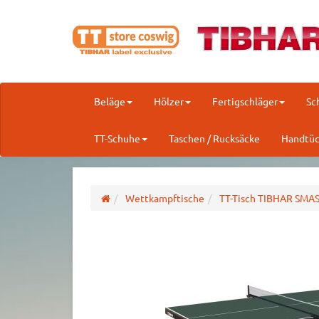
Beläge
Hölzer
Fertigschläger
Sc
TT-Schuhe
Taschen / Rucksäcke
Handtüc
Wettkampftische
TT-Tisch TIBHAR SMAS