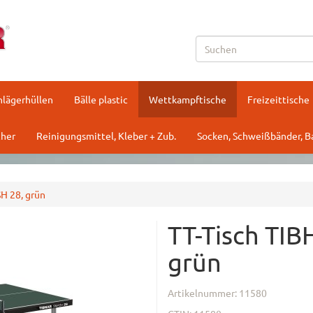
hlägerhüllen
Bälle plastic
Wettkampftische
Freizeittische
her
Reinigungsmittel, Kleber + Zub.
Socken, Schweißbänder, 
H 28, grün
TT-Tisch TI
grün
Artikelnummer:
11580